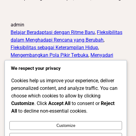
admin
Belajar Beradaptasi dengan Ritme Baru
, 
Fleksibilitas
dalam Menghadapi Rencana yang Berubah
, 
Fleksibilitas sebagai Keterampilan Hidup
, 
Mengembangkan Pola Pikir Terbuka
, 
Menyadari
bahwa Setiap Tempat Memiliki Aturan Berbeda
We respect your privacy
Cookies help us improve your experience, deliver
personalized content, and analyze traffic. You can
choose which cookies to allow by clicking
Customize
. Click
Accept All
to consent or
Reject
All
to decline non-essential cookies.
Instagram
Facebook
X
Customize