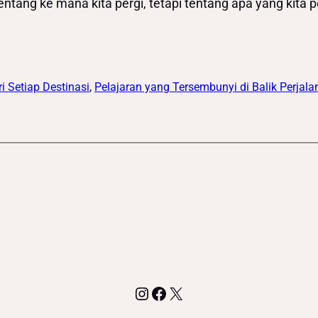
tang ke mana kita pergi, tetapi tentang apa yang kita pel
 Setiap Destinasi
, 
Pelajaran yang Tersembunyi di Balik Perjal
Instagram
Facebook
X