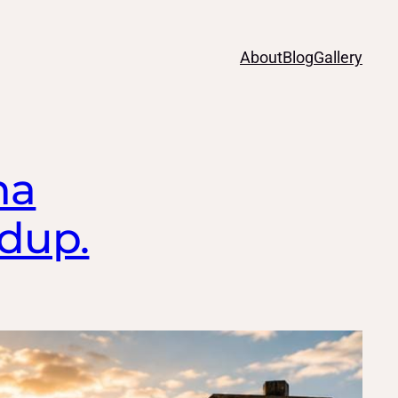
About
Blog
Gallery
na
dup.