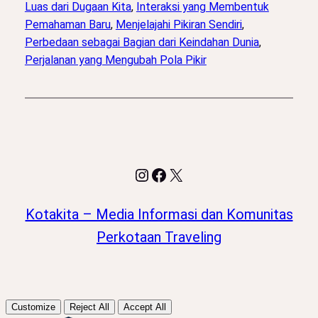
Luas dari Dugaan Kita
, 
Interaksi yang Membentuk
Pemahaman Baru
, 
Menjelajahi Pikiran Sendiri
, 
Perbedaan sebagai Bagian dari Keindahan Dunia
, 
Perjalanan yang Mengubah Pola Pikir
Instagram
Facebook
X
Kotakita – Media Informasi dan Komunitas
Perkotaan Traveling
Customize
Reject All
Accept All