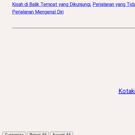
Kisah di Balik Tempat yang Dikunjungi
, 
Perjalanan yang Tid
Perjalanan Mengenal Diri
Kotak
Customize
Reject All
Accept All