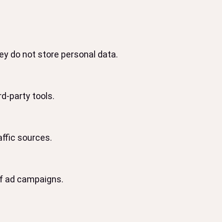
y do not store personal data.
d-party tools.
affic sources.
of ad campaigns.