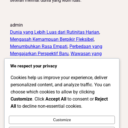
setelah melihat dunia yang lebih luas.
admin
Dunia yang Lebih Luas dari Rutinitas Harian
, 
Mengasah Kemampuan Berpikir Fleksibel
, 
Menumbuhkan Rasa Empati
, 
Perbedaan yang
Mengajarkan Perspektif Baru
, 
Wawasan yang
Membentuk Cara Pandang Baru
We respect your privacy
Cookies help us improve your experience, deliver
personalized content, and analyze traffic. You can
choose which cookies to allow by clicking
Customize
. Click
Accept All
to consent or
Reject
All
to decline non-essential cookies.
Instagram
Facebook
X
Customize