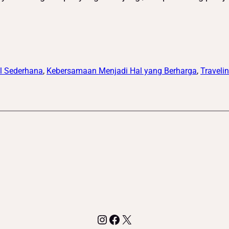
al Sederhana
, 
Kebersamaan Menjadi Hal yang Berharga
, 
Traveli
Instagram
Facebook
X