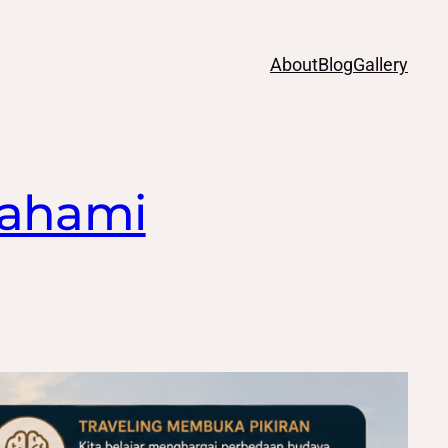
About
Blog
Gallery
emahami