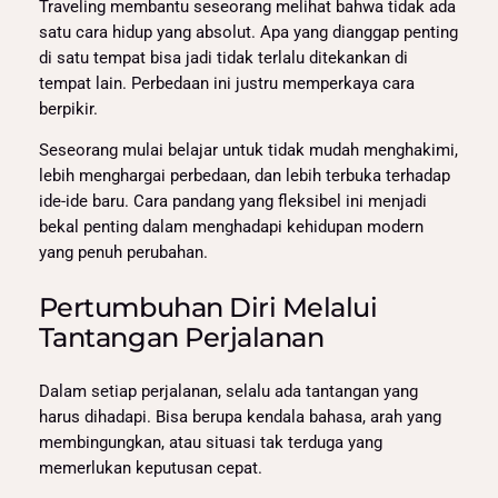
Traveling membantu seseorang melihat bahwa tidak ada
satu cara hidup yang absolut. Apa yang dianggap penting
di satu tempat bisa jadi tidak terlalu ditekankan di
tempat lain. Perbedaan ini justru memperkaya cara
berpikir.
Seseorang mulai belajar untuk tidak mudah menghakimi,
lebih menghargai perbedaan, dan lebih terbuka terhadap
ide-ide baru. Cara pandang yang fleksibel ini menjadi
bekal penting dalam menghadapi kehidupan modern
yang penuh perubahan.
Pertumbuhan Diri Melalui
Tantangan Perjalanan
Dalam setiap perjalanan, selalu ada tantangan yang
harus dihadapi. Bisa berupa kendala bahasa, arah yang
membingungkan, atau situasi tak terduga yang
memerlukan keputusan cepat.