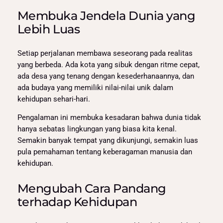
Membuka Jendela Dunia yang
Lebih Luas
Setiap perjalanan membawa seseorang pada realitas
yang berbeda. Ada kota yang sibuk dengan ritme cepat,
ada desa yang tenang dengan kesederhanaannya, dan
ada budaya yang memiliki nilai-nilai unik dalam
kehidupan sehari-hari.
Pengalaman ini membuka kesadaran bahwa dunia tidak
hanya sebatas lingkungan yang biasa kita kenal.
Semakin banyak tempat yang dikunjungi, semakin luas
pula pemahaman tentang keberagaman manusia dan
kehidupan.
Mengubah Cara Pandang
terhadap Kehidupan