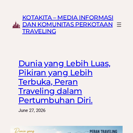
Skip
to
KOTAKITA – MEDIA INFORMASI
content
DAN KOMUNITAS PERKOTAAN
TRAVELING
Dunia yang Lebih Luas,
Pikiran yang Lebih
Terbuka, Peran
Traveling dalam
Pertumbuhan Diri.
June 27, 2026