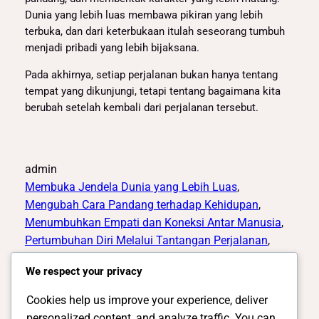
Dunia yang lebih luas membawa pikiran yang lebih
terbuka, dan dari keterbukaan itulah seseorang tumbuh
menjadi pribadi yang lebih bijaksana.
Pada akhirnya, setiap perjalanan bukan hanya tentang
tempat yang dikunjungi, tetapi tentang bagaimana kita
berubah setelah kembali dari perjalanan tersebut.
admin
Membuka Jendela Dunia yang Lebih Luas
, 
Mengubah Cara Pandang terhadap Kehidupan
, 
Menumbuhkan Empati dan Koneksi Antar Manusia
, 
Pertumbuhan Diri Melalui Tantangan Perjalanan
, 
Refleksi Diri di Tengah Perjalanan
We respect your privacy
Cookies help us improve your experience, deliver
personalized content, and analyze traffic. You can