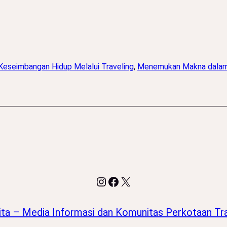
Keseimbangan Hidup Melalui Traveling
, 
Menemukan Makna dalam 
Instagram
Facebook
X
ita – Media Informasi dan Komunitas Perkotaan Tra