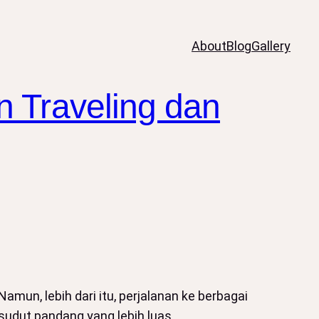
About
Blog
Gallery
 Traveling dan
mun, lebih dari itu, perjalanan ke berbagai
udut pandang yang lebih luas.