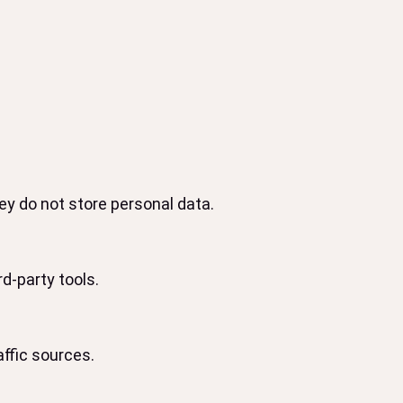
y do not store personal data.
d-party tools.
affic sources.