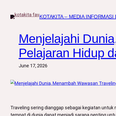
Skip
to
KOTAKITA – MEDIA INFORMAS
content
Menjelajahi Duni
Pelajaran Hidup da
June 17, 2026
Traveling sering dianggap sebagai kegiatan untuk 
tempat di dunia dapat menjadi sarana penting u