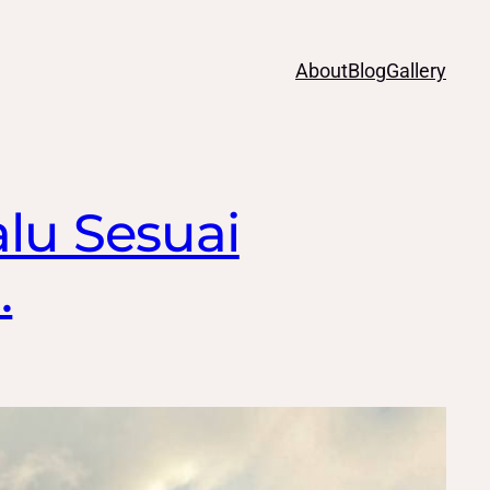
About
Blog
Gallery
alu Sesuai
.