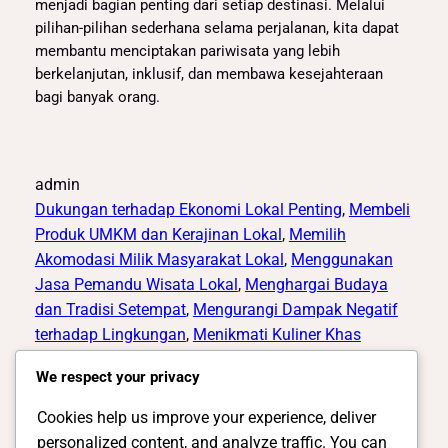
menjadi bagian penting dari setiap destinasi. Melalui
pilihan-pilihan sederhana selama perjalanan, kita dapat
membantu menciptakan pariwisata yang lebih
berkelanjutan, inklusif, dan membawa kesejahteraan
bagi banyak orang.
admin
Dukungan terhadap Ekonomi Lokal Penting
, 
Membeli
Produk UMKM dan Kerajinan Lokal
, 
Memilih
Akomodasi Milik Masyarakat Lokal
, 
Menggunakan
Jasa Pemandu Wisata Lokal
, 
Menghargai Budaya
dan Tradisi Setempat
, 
Mengurangi Dampak Negatif
terhadap Lingkungan
, 
Menikmati Kuliner Khas
Daerah
, 
Traveling yang Memberikan Dampak Positif
We respect your privacy
Cookies help us improve your experience, deliver
personalized content, and analyze traffic. You can