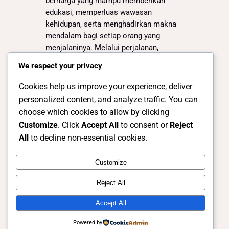
berharga yang mampu memberikan
edukasi, memperluas wawasan
kehidupan, serta menghadirkan makna
mendalam bagi setiap orang yang
menjalaninya. Melalui perjalanan,
seseorang dapat belajar banyak hal yang
We respect your privacy
tidak selalu didapatkan dari buku
maupun lingkungan sehari-hari. Saat
Cookies help us improve your experience, deliver
melakukan perjalanan…
personalized content, and analyze traffic. You can
choose which cookies to allow by clicking
Customize
. Click
Accept All
to consent or
Reject
All
to decline non-essential cookies.
Instagram
Facebook
X
Customize
Reject All
Kotakita – Media Informasi dan
Komunitas Perkotaan Traveling
Accept All
Powered by