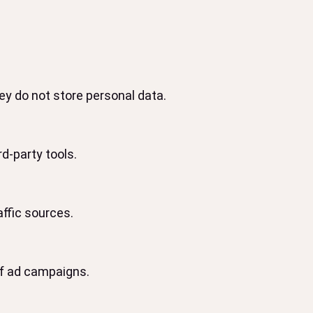
y do not store personal data.
d-party tools.
affic sources.
of ad campaigns.