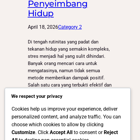
Penyeimbang
Hidup
April 18, 2026
Category 2
Di tengah rutinitas yang padat dan
tekanan hidup yang semakin kompleks,
stres menjadi hal yang sulit dihindari.
Banyak orang mencari cara untuk
mengatasinya, namun tidak semua
metode memberikan dampak positif.
Salah satu cara yang terbukti efektif dan
menyenangkan adalah traveling atau
We respect your privacy
jalan-jalan sehat. Traveling bukan hanya
sekadar aktivitas liburan, tetapi juga
Cookies help us improve your experience, deliver
merupakan bentuk perawatan diri…
personalized content, and analyze traffic. You can
choose which cookies to allow by clicking
Customize
. Click
Accept All
to consent or
Reject