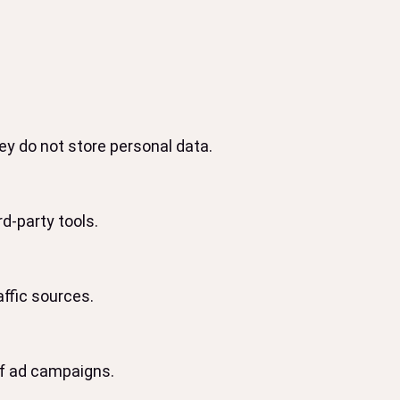
y do not store personal data.
d-party tools.
affic sources.
of ad campaigns.