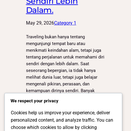
Sendiri Lebih
Dalam.
May 29, 2026
Category 1
Traveling bukan hanya tentang
mengunjungi tempat baru atau
menikmati keindahan alam, tetapi juga
tentang perjalanan untuk memahami diri
sendiri dengan lebih dalam. Saat
seseorang bepergian, ia tidak hanya
melihat dunia luar, tetapi juga belajar
mengenali pikiran, perasaan, dan
kemampuan dirinya sendiri. Banyak
orang merasa bahwa traveling
We respect your privacy
memberikan pengalaman yang berbeda
dibandingkan aktivitas sehari-hari.
Cookies help us improve your experience, deliver
Perjalanan membuka…
personalized content, and analyze traffic. You can
choose which cookies to allow by clicking