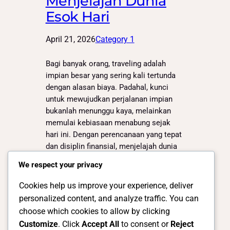
Menjelajah Dunia
Esok Hari
April 21, 2026
Category 1
Bagi banyak orang, traveling adalah
impian besar yang sering kali tertunda
dengan alasan biaya. Padahal, kunci
untuk mewujudkan perjalanan impian
bukanlah menunggu kaya, melainkan
memulai kebiasaan menabung sejak
hari ini. Dengan perencanaan yang tepat
dan disiplin finansial, menjelajah dunia
bukan lagi sekadar angan, melainkan
We respect your privacy
tujuan yang bisa dicapai. Menabung
sebagai Langkah Awal Menabung bukan
Cookies help us improve your experience, deliver
hanya…
personalized content, and analyze traffic. You can
choose which cookies to allow by clicking
Customize
. Click
Accept All
to consent or
Reject