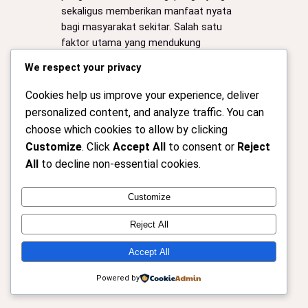
sekaligus memberikan manfaat nyata
bagi masyarakat sekitar. Salah satu
faktor utama yang mendukung
terciptanya wisata berkualitas adalah
We respect your privacy
ekonomi lokal yang kuat, dan UMKM
menjadi bagian penting dalam
Cookies help us improve your experience, deliver
membangun fondasi…
personalized content, and analyze traffic. You can
choose which cookies to allow by clicking
Customize
. Click
Accept All
to consent or
Reject
All
to decline non-essential cookies.
Instagram
Facebook
X
Customize
Reject All
Kotakita – Media Informasi dan Komunitas
Perkotaan Traveling
Accept All
Powered by